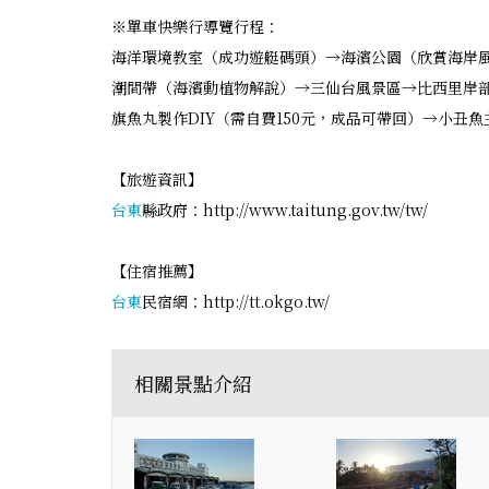
※單車快樂行導覽行程：
海洋環境教室（成功遊艇碼頭）→海濱公園（欣賞海岸
潮間帶（海濱動植物解說）→三仙台風景區→比西里岸
旗魚丸製作DIY（需自費150元，成品可帶回）→小丑
【旅遊資訊】
台東
縣政府：http://www.taitung.gov.tw/tw/
【住宿推薦】
台東
民宿網：http://tt.okgo.tw/
相關景點介紹