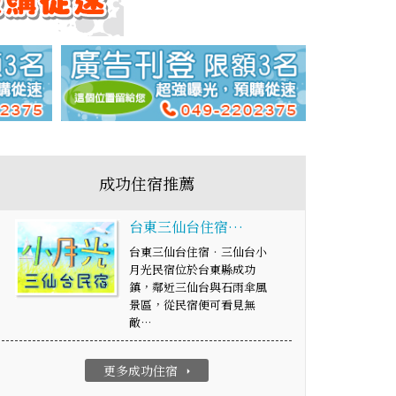
成功住宿推薦
台東三仙台住宿…
台東三仙台住宿‧三仙台小
月光民宿位於台東縣成功
鎮，鄰近三仙台與石雨傘風
景區，從民宿便可看見無
敵…
更多成功住宿
arrow_right