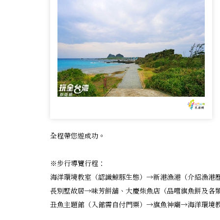
全程帶您遊成功。
※步行導覽行程：
海洋環境教室（認識鯨豚生態）→新港漁港（介紹漁港
長別墅故居→味芳餅舖、大慶柴魚店（品嚐旗魚餅及各類
丑魚主題館（入館需自付門票）→旗魚神廟→海洋環境