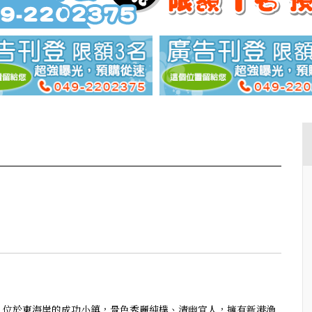
位於東海岸的成功小鎮，景色秀麗純樸、清幽宜人，擁有新港漁