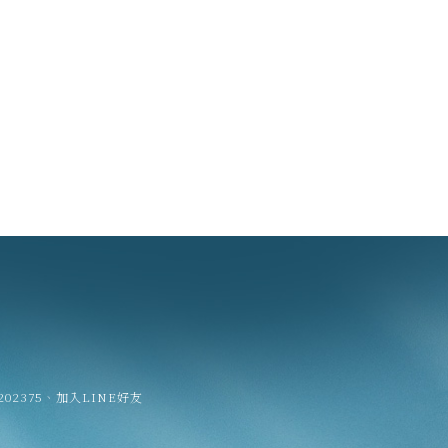
202375
、
加入LINE好友