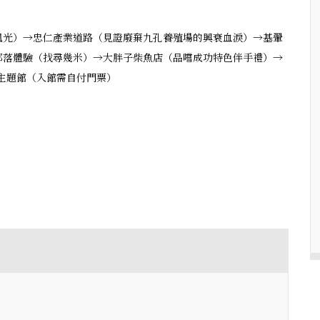
風光）→忠仁產業道路（見證廢棄九孔養殖場的興衰血淚）→基翬
部落體驗（找尋幾米）→大胖子柴魚店（品嚐成功特色伴手禮）→
魚主題館（入館需自付門票）