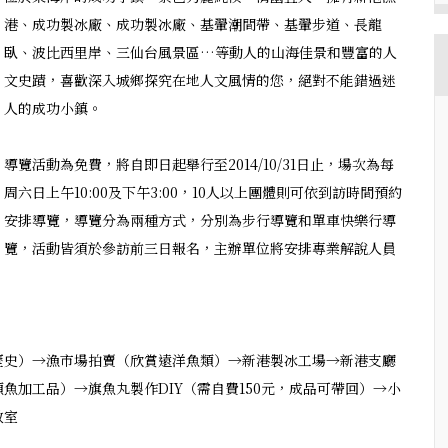
港、成功製冰廠、成功製冰廠、基翬潮間帶、基翬步道、長龍
臥、波比西里岸、三仙台風景區…等動人的山海佳景和豐富的人
文史蹟，喜歡深入城鄉探究在地人文風情的您，絕對不能錯過迷
人的成功小鎮。
導覽活動為免費，將自即日起舉行至2014/10/31日止，場次為每
周六日上午10:00及下午3:00，10人以上團體則可依到訪時間預約
安排導覽，導覽分為兩種方式，分別為步行導覽和單車快樂行導
覽，活動皆須於參訪前三日報名，主辦單位將安排專業解說人員
歷史）→漁市場拍賣（欣賞遠洋魚類）→新港製冰工場→新港支廳
魚加工品）→旗魚丸製作DIY（需自費150元，成品可帶回）→小
教室