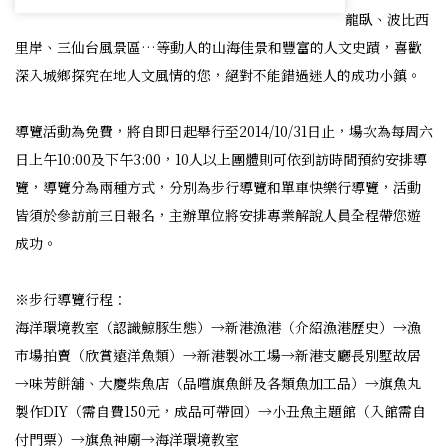
龍臥、波比西
里岸、三仙台風景區…等動人的山海佳景和豐富的人文史蹟，喜歡
深入城鄉探究在地人文風情的您，絕對不能錯過迷人的成功小鎮。
導覽活動為免費，將自即日起舉行至2014/10/31日止，場次為每周六
日上午10:00及下午3:00，10人以上團體則可依到訪時間預約安排導
覽，導覽分為兩種方式，分別為步行導覽和單車快樂行導覽，活動
皆須於參訪前三日報名，主辦單位將安排專業解說人員全程帶您遊
成功。
※步行導覽行程：
海洋環境教室（認識鯨豚生態）→新港漁港（介紹漁港歷史）→漁
市場拍賣（欣賞遠洋魚類）→新港製冰工場→新港支廳長別墅故居
→味芳餅舖、大慶柴魚店（品嚐旗魚餅及各類魚加工品）→旗魚丸
製作DIY（需自費150元，成品可帶回）→小丑魚主題館（入館需自
付門票）→旗魚神廟→海洋環境教室