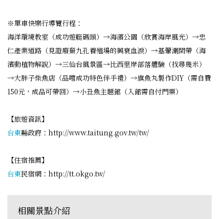
※單車快樂行導覽行程：
海洋環境教室（成功遊艇碼頭）→海濱公園（欣賞海岸風光）→忠
仁產業道路（見證廢棄九孔養殖場的興衰血淚）→基翬潮間帶（海
濱動植物解說）→三仙台風景區→比西里岸部落體驗（找尋幾米）
→大胖子柴魚店（品嚐成功特色伴手禮）→旗魚丸製作DIY（需自費
150元，成品可帶回）→小丑魚主題館（入館需自付門票）
【旅遊資訊】
台東
縣政府：http://www.taitung.gov.tw/tw/
【住宿推薦】
台東
民宿網：http://tt.okgo.tw/
相關景點介紹